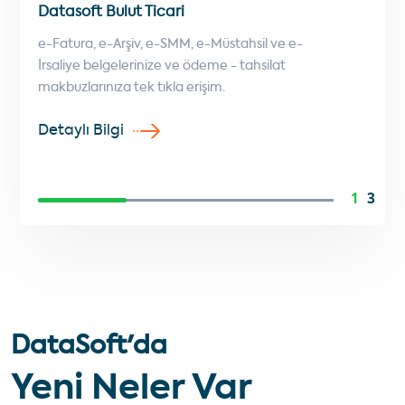
Datasoft Bulut Ticari
Data
e-Fatura, e-Arşiv, e-SMM, e-Müstahsil ve e-
Hızlı 
İrsaliye belgelerinize ve ödeme - tahsilat
oluştu
makbuzlarınıza tek tıkla erişim.
Detaylı Bilgi
Detay
1
3
DataSoft'da
Yeni Neler Var