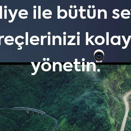
liye ile bütün s
reçlerinizi kola
yönetin.