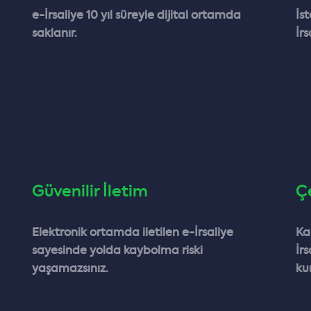
e-İrsaliye 10 yıl süreyle dijital ortamda
İs
saklanır.
İrs
Güvenilir İletim
Ç
Elektronik ortamda iletilen e-İrsaliye
Ka
sayesinde yolda kaybolma riski
İrs
yaşamazsınız.
kur