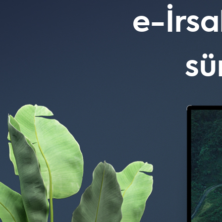
e-İrsa
sü