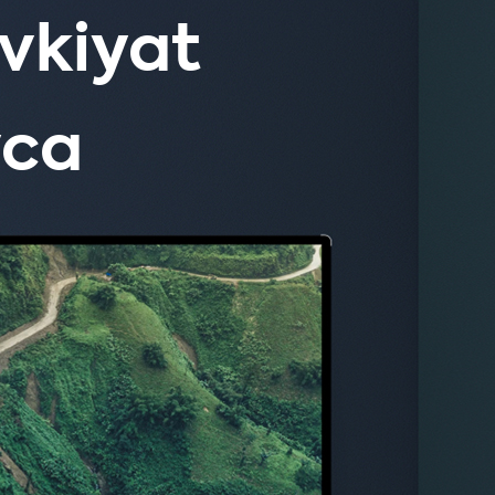
evkiyat
yca